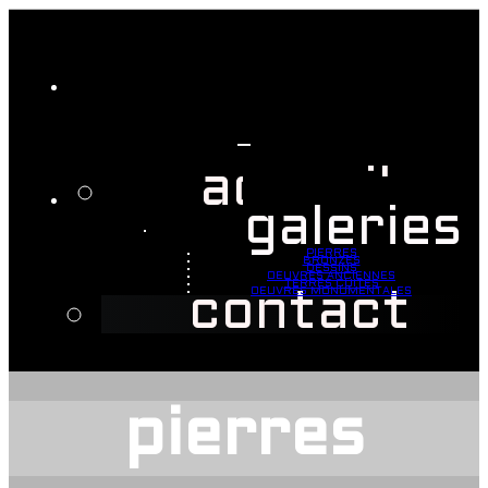
accueil
galeries
PIERRES
BRONZES
DESSINS
OEUVRES ANCIENNES
TERRES CUITES
OEUVRES MONUMENTALES
contact
pierres